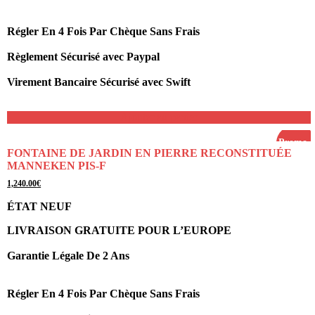
Régler En 4 Fois Par Chèque Sans Frais
Règlement Sécurisé avec Paypal
Virement Bancaire Sécurisé avec Swift
Ajouter au panier
Promo !
FONTAINE DE JARDIN EN PIERRE RECONSTITUÉE
MANNEKEN PIS-F
Le
Le
1,240.00
€
prix
prix
initial
actuel
ÉTAT NEUF
était :
est :
1,340.00€.
1,240.00€.
LIVRAISON GRATUITE POUR L’EUROPE
Garantie Légale De 2 Ans
Régler En 4 Fois Par Chèque Sans Frais