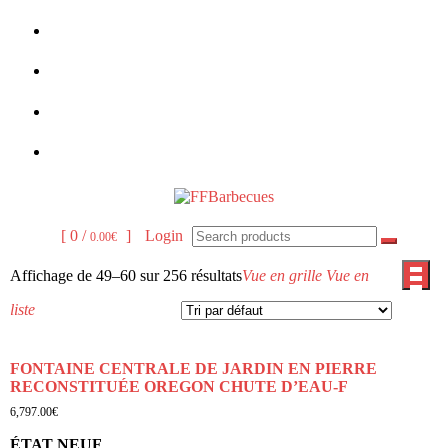
Skip
to
content
Vente et
FFBarbecue
[ 0 /
]
Login
0.00€
Production de
Affichage de 49–60 sur 256 résultats
Vue en grille
Vue en
Barbecues et
Fours
liste
FONTAINE CENTRALE DE JARDIN EN PIERRE
RECONSTITUÉE OREGON CHUTE D’EAU-F
6,797.00
€
ÉTAT NEUF