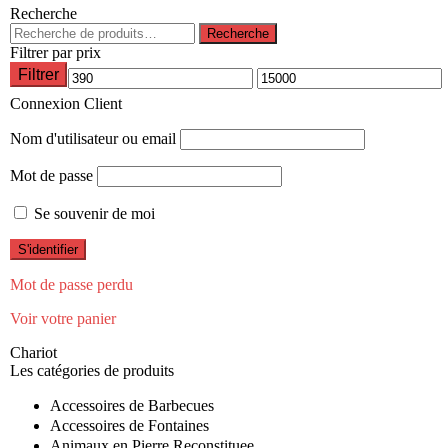
Recherche
Recherche
Recherche
pour :
Filtrer par prix
Filtrer
Prix
Prix
Connexion Client
min
max
Nom d'utilisateur ou email
Mot de passe
Se souvenir de moi
Mot de passe perdu
Voir votre panier
Chariot
Les catégories de produits
Accessoires de Barbecues
Accessoires de Fontaines
Animaux en Pierre Reconstituee