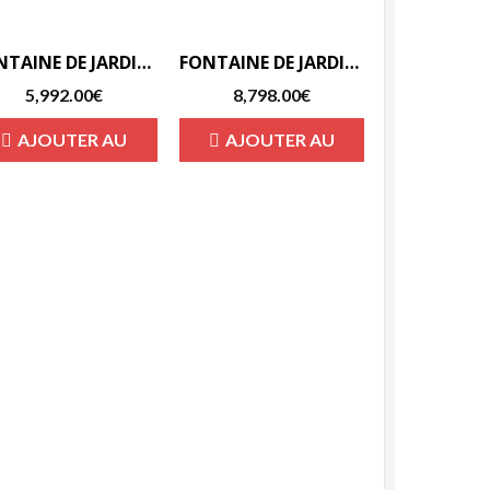
FONTAINE DE JARDIN EN PIERRE RECONSTITUÉE 3 GRAND VASQUE-F
FONTAINE DE JARDIN EN PIERRE RECONSTITUÉE CHAVES-F
5,992.00
€
8,798.00
€
AJOUTER AU
AJOUTER AU
PANIER
PANIER