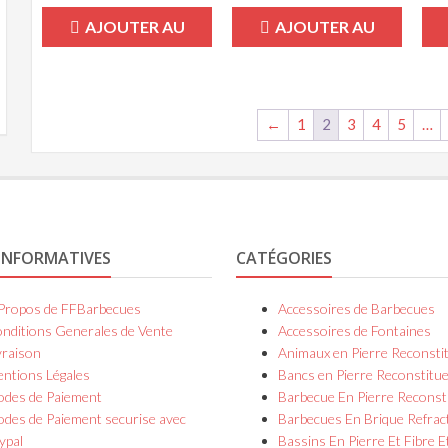
AJOUTER AU
AJOUTER AU
PANIER
PANIER
←
1
2
3
4
5
…
INFORMATIVES
CATÉGORIES
Propos de FFBarbecues
Accessoires de Barbecues
nditions Generales de Vente
Accessoires de Fontaines
vraison
Animaux en Pierre Reconsti
ntions Légales
Bancs en Pierre Reconstitu
des de Paiement
Barbecue En Pierre Reconst
des de Paiement securise avec
Barbecues En Brique Refrac
ypal
Bassins En Pierre Et Fibre E