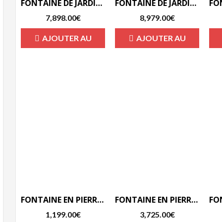
FONTAINE DE JARDIN EN PIERRE RECONSTITUÉE CHAVES-F
FONTAINE DE JARDIN EN PIERRE RECONSTITUÉE COUPLE-F
7,898.00
€
8,979.00
€
AJOUTER AU
AJOUTER AU
PANIER
PANIER
FONTAINE EN PIERRE RECONSTITUÉE PETITE FONTAINE AUX JETS D’EAU-F
FONTAINE EN PIERRE RECONSTITUÉE TULIPE-F
1,199.00
€
3,725.00
€