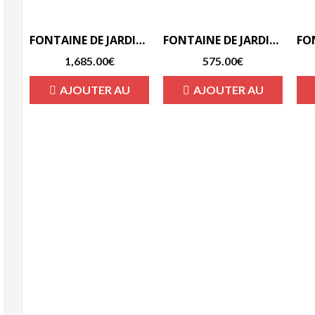
FONTAINE DE JARDIN EN PIERRE RECONSTITUÉE MIGUELITO-F
FONTAINE DE JARDIN EN PIERRE RECONSTITUÉE LORIS JOEL-F
1,685.00
€
575.00
€
AJOUTER AU
AJOUTER AU
PANIER
PANIER