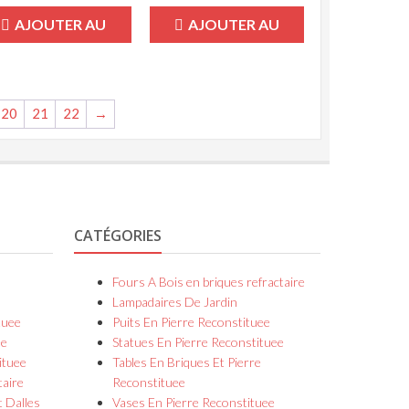
AJOUTER AU
AJOUTER AU
PANIER
PANIER
20
21
22
→
CATÉGORIES
Fours A Bois en briques refractaire
Lampadaires De Jardin
tuee
Puits En Pierre Reconstituee
ee
Statues En Pierre Reconstituee
ituee
Tables En Briques Et Pierre
taire
Reconstituee
t Dalles
Vases En Pierre Reconstituee