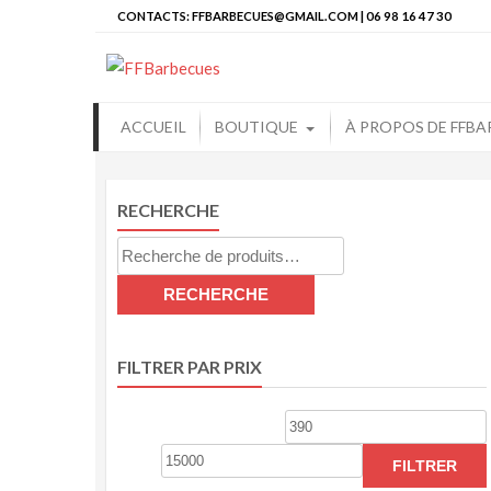
Skip
CONTACTS: FFBARBECUES@GMAIL.COM | 06 98 16 47 30
to
FFBarbecues
Vente et Production de Barbecue
content
ACCUEIL
BOUTIQUE
À PROPOS DE FFBA
RECHERCHE
Recherche
pour :
RECHERCHE
FILTRER PAR PRIX
Prix
min
FILTRER