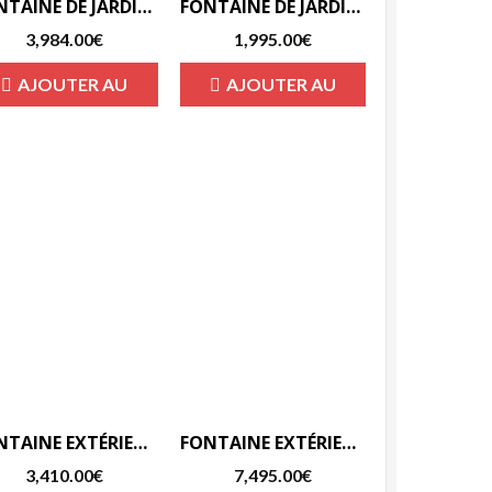
FONTAINE DE JARDIN EN PIERRE RECONSTITUÉE NAPOLITANA-F
FONTAINE DE JARDIN VASQUE ROND 3 FEMMES-F
3,984.00
€
1,995.00
€
AJOUTER AU
AJOUTER AU
PANIER
PANIER
FONTAINE EXTÉRIEUR DE JARDIN AUX CHEVAUX PROVENCE-F
FONTAINE EXTÉRIEUR DE JARDIN EN PIERRE RECONSTITUÉE COUPLE-F
3,410.00
€
7,495.00
€