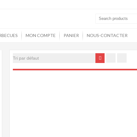
s et Fours
RBECUES
MON COMPTE
PANIER
NOUS-CONTACTER
Prix
max