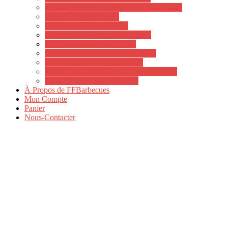
Bassins En Pierre Et Fibre Et Dalles Béton
Lampadaires De Jardin
Fabrication De Barbecues
Fontaines En Pierre Reconstituee
Puits En Pierre Reconstituee
Fours A Bois en briques refractaire
Statues En Pierre Reconstituee
Tables En Briques Et Pierre Reconstituee
Vases En Pierre Reconstituee
À Propos de FFBarbecues
Mon Compte
Panier
Nous-Contacter