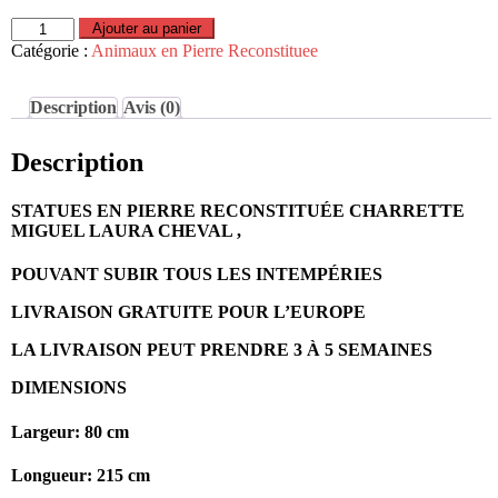
quantité
Ajouter au panier
de
Catégorie :
Animaux en Pierre Reconstituee
STATUES
EN
PIERRE
Description
Avis (0)
RECONSTITUÉE
CHARRETTE
Description
MIGUEL
LAURA
CHEVAL-
STATUES EN PIERRE RECONSTITUÉE CHARRETTE
F
MIGUEL LAURA CHEVAL ,
POUVANT SUBIR TOUS LES INTEMPÉRIES
LIVRAISON GRATUITE POUR L’EUROPE
LA LIVRAISON PEUT PRENDRE 3 À 5 SEMAINES
DIMENSIONS
Largeur: 80 cm
Longueur: 215 cm