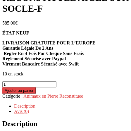
SOCLE-F
585.00
€
ÉTAT NEUF
LIVRAISON GRATUITE POUR L’EUROPE
Garantie Légale De 2 Ans
Régler En 4 Fois Par Chèque Sans Frais
Règlement Sécurisé avec Paypal
Virement Bancaire Sécurisé avec Swift
10 en stock
quantité
de
Ajouter au panier
STATUE
Catégorie :
Animaux en Pierre Reconstituee
EN
PIERRE
Description
RECONSTITUÉE
Avis (0)
AIGLE
SUR
Description
SOCLE-
F