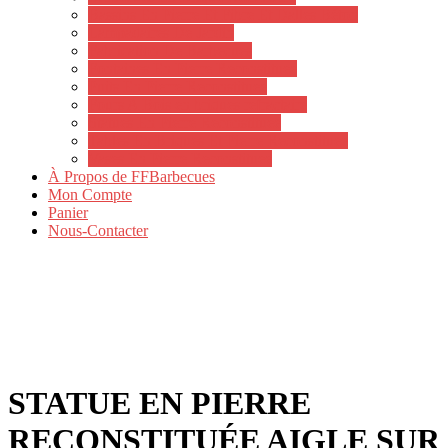
Bassins En Pierre Et Fibre Et Dalles Béton
Lampadaires De Jardin
Fabrication De Barbecues
Fontaines En Pierre Reconstituee
Puits En Pierre Reconstituee
Fours A Bois en briques refractaire
Statues En Pierre Reconstituee
Tables En Briques Et Pierre Reconstituee
Vases En Pierre Reconstituee
À Propos de FFBarbecues
Mon Compte
Panier
Nous-Contacter
STATUE EN PIERRE
RECONSTITUÉE AIGLE SUR