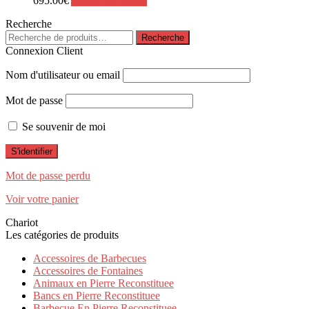
695.00
€
Ajouter au panier
Recherche
Recherche
Recherche
pour :
Connexion Client
Nom d'utilisateur ou email
Mot de passe
Se souvenir de moi
Mot de passe perdu
Voir votre panier
Chariot
Les catégories de produits
Accessoires de Barbecues
Accessoires de Fontaines
Animaux en Pierre Reconstituee
Bancs en Pierre Reconstituee
Barbecue En Pierre Reconstituee