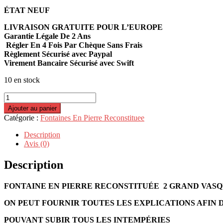
ÉTAT NEUF
LIVRAISON GRATUITE POUR L’EUROPE
Garantie Légale De 2 Ans
Régler En 4 Fois Par Chèque Sans Frais
Règlement Sécurisé avec Paypal
Virement Bancaire Sécurisé avec Swift
10 en stock
quantité
de
Ajouter au panier
FONTAINE
Catégorie :
Fontaines En Pierre Reconstituee
BASSIN
ROND
Description
DE
Avis (0)
JARDIN
2
Description
GRAND
VASQUE-
FONTAINE EN PIERRE RECONSTITUÉE 2 GRAND VAS
F
ON PEUT FOURNIR TOUTES LES EXPLICATIONS AFIN
POUVANT SUBIR TOUS LES INTEMPÉRIES