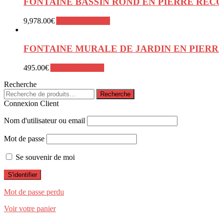
FONTAINE BASSIN ROND EN PIERRE REC
9,978.00
€
Ajouter au panier
FONTAINE MURALE DE JARDIN EN PIERR
495.00
€
Ajouter au panier
Recherche
Recherche
Recherche
pour :
Connexion Client
Nom d'utilisateur ou email
Mot de passe
Se souvenir de moi
Mot de passe perdu
Voir votre panier