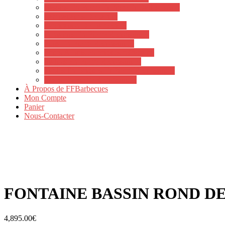
Bassins En Pierre Et Fibre Et Dalles Béton
Lampadaires De Jardin
Fabrication De Barbecues
Fontaines En Pierre Reconstituee
Puits En Pierre Reconstituee
Fours A Bois en briques refractaire
Statues En Pierre Reconstituee
Tables En Briques Et Pierre Reconstituee
Vases En Pierre Reconstituee
À Propos de FFBarbecues
Mon Compte
Panier
Nous-Contacter
FONTAINE BASSIN ROND DE
4,895.00
€